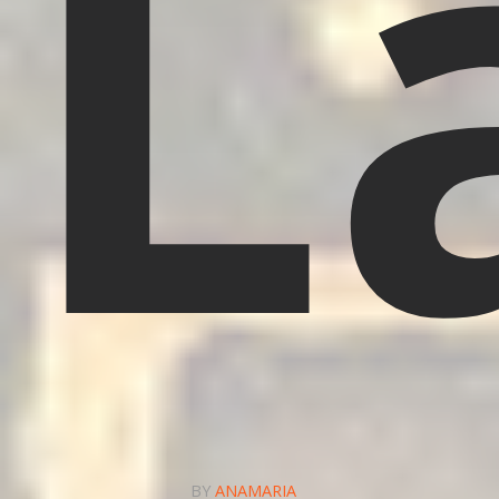
L
BY
ANAMARIA