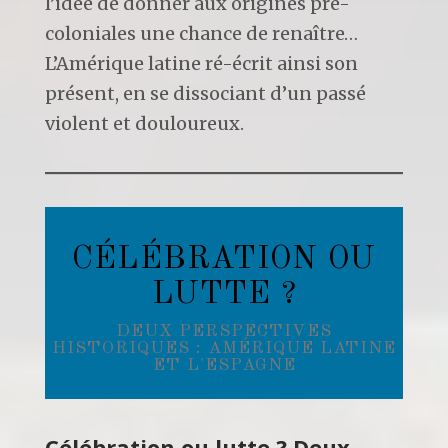
l’idée de donner aux origines pré-
coloniales une chance de renaître…
L’Amérique latine ré-écrit ainsi son
présent, en se dissociant d’un passé
violent et douloureux.
CÉLÉBRATION OU
LUTTE ?
DEUX PERSPECTIVES
HISTORIQUES : AMÉRIQUE LATINE
ET L'ESPAGNE
Célébration ou lutte ? Deux