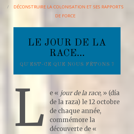
/
DÉCONSTRUIRE LA COLONISATION ET SES RAPPORTS
DE FORCE
LE JOUR DE LA
RACE…
QU'EST-CE QUE NOUS FÊTONS ?
L
e «
jour de la race
, » (día
de la raza) le 12 octobre
de chaque année,
commémore la
découverte de «