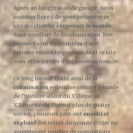
Après un long travail de groupe, nous
sommes fièr.e.s de vous présenter ce
site qui cherche à
repenser le monde
dans un effort de décolonisation. Nos
pensées sont empruntées d’une
histoire encore trop coloniale et ce site
vous offre les clés d’un nouveau monde.
Ce long format traite ainsi de la
colonisation
entendue comme période
de l’histoire allant du XVIème au
XXème siècle. Durant plus de quatre
siècles, plusieurs pays ont
envahi et
exploité
des terres du monde entier en
asservissant nombre de populations.