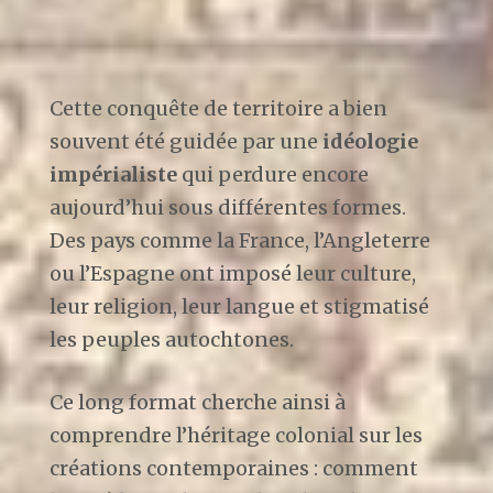
Cette conquête de territoire a bien
souvent été guidée par une
idéologie
impérialiste
qui perdure encore
aujourd’hui sous différentes formes.
Des pays comme la France, l’Angleterre
ou l’Espagne ont imposé leur culture,
leur religion, leur langue et stigmatisé
les peuples autochtones.
Ce long format cherche ainsi à
comprendre l’héritage colonial sur les
créations contemporaines : comment