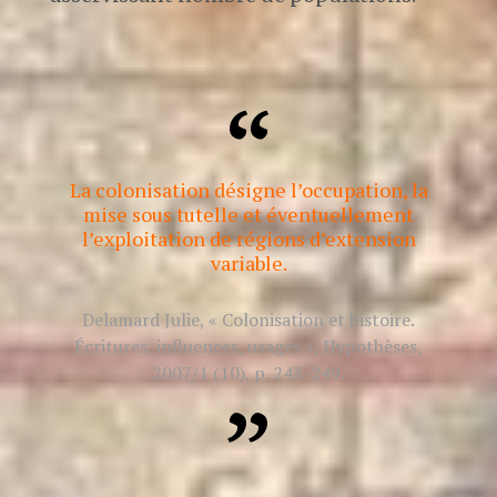
La colonisation désigne l’occupation, la
mise sous tutelle et éventuellement
l’exploitation de régions d’extension
variable.
Delamard Julie,
« Colonisation et histoire.
Écritures, influences, usages »
, Hypothèses,
2007/1 (10), p. 243-249.