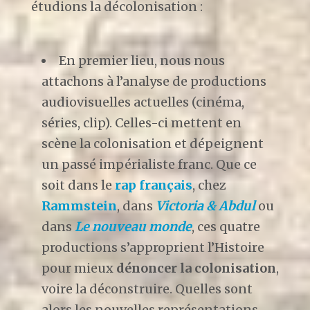
étudions la décolonisation :
En premier lieu, nous nous
attachons à l’analyse de productions
audiovisuelles actuelles (cinéma,
séries, clip). Celles-ci mettent en
scène la colonisation et dépeignent
un passé impérialiste franc. Que ce
soit dans le
rap français
, chez
Rammstein
, dans
Victoria & Abdul
ou
dans
Le nouveau monde
, ces quatre
productions s’approprient l’Histoire
pour mieux
dénoncer la colonisation
,
voire la déconstruire. Quelles sont
alors les nouvelles représentations