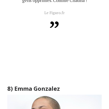
gens opprimés. Comme Chadha !
Le Figaro.fr
8)
Emma Gonzalez