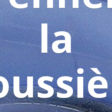
la
oussiè