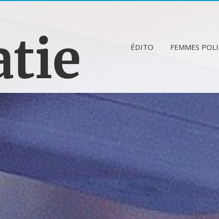
tie
ÉDITO
FEMMES POLI