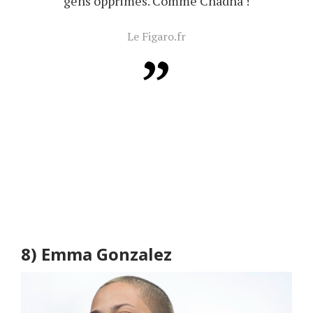
gens opprimés. Comme Chadha !
Le Figaro.fr
8)
Emma Gonzalez