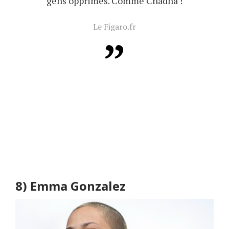
gens opprimés. Comme Chadha !
Le Figaro.fr
8)
Emma Gonzalez