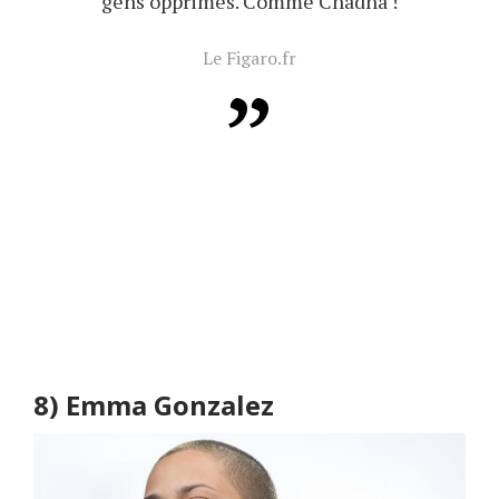
gens opprimés. Comme Chadha !
Le Figaro.fr
8)
Emma Gonzalez