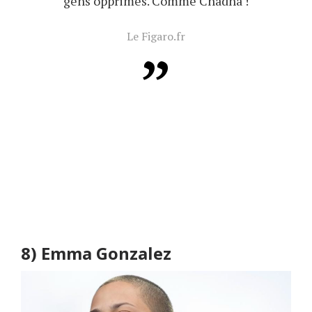
gens opprimés. Comme Chadha !
Le Figaro.fr
8)
Emma Gonzalez