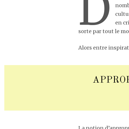
D
nombr
cultu
en cr
sorte par tout le m
Alors entre inspira
APPROP
La notion d’appropr