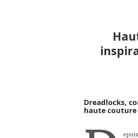
Haut
inspir
Dreadlocks, co
haute couture 
epuis