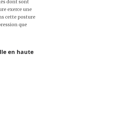
ugés dont sont
ture exerce une
s cette posture
pression que
lle en haute