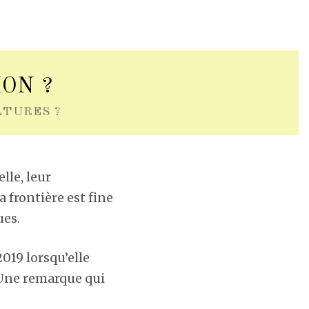
ON ?
TURES ?
lle, leur
 frontière est fine
ues.
2019 lorsqu’elle
. Une remarque qui