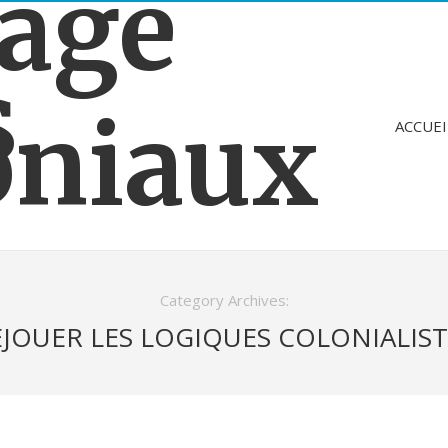
age
s
oniaux
ACCUEI
Category Archives:
EJOUER LES LOGIQUES COLONIALIST