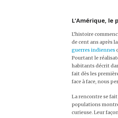
L’Amérique, le 
L’histoire commence
de cent ans après l
guerres indiennes
q
Pourtant le réalisa
habitants décrit d
fait dès les premiè
face à face, nous p
La rencontre se fai
populations montren
curieuse. Leur façon