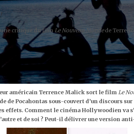
!
 une critique du film
Le Nouveau Monde
de Terrenc
teur américain Terrence Malick sort le film
Le No
nde de Pocahontas sous-couvert d’un discours sur 
ses effets. Comment le cinéma Hollywoodien va s
autre et de soi ? Peut-il délivrer une version anti