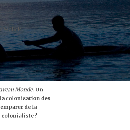
e Malick
uveau Monde
. Un
la colonisation des
’emparer de la
-colonialiste ?