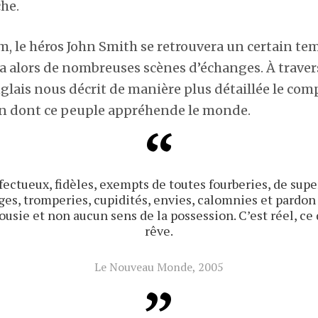
che.
lm, le héros John Smith se retrouvera un certain te
ra alors de nombreuses scènes d’échanges. À trave
anglais nous décrit de manière plus détaillée le c
çon dont ce peuple appréhende le monde.
affectueux, fidèles, exempts de toutes fourberies, de sup
ges, tromperies, cupidités, envies, calomnies et pardon 
ousie et non aucun sens de la possession. C’est réel, ce 
rêve.
Le Nouveau Monde, 2005