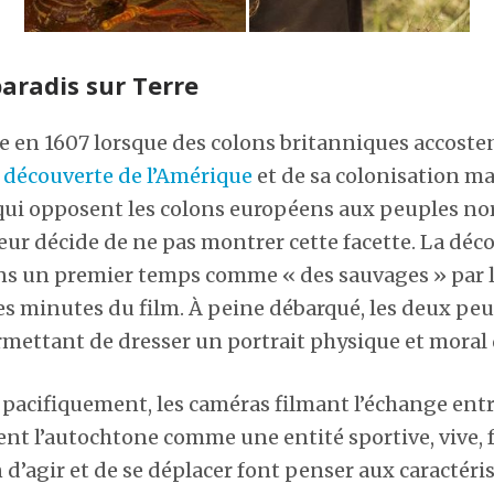
paradis sur Terre
 en 1607 lorsque des colons britanniques accosten
a
découverte de l’Amérique
et de sa colonisation m
ui opposent les colons européens aux peuples no
teur décide de ne pas montrer cette facette. La déc
ans un premier temps comme « des sauvages » par l
res minutes du film. À peine débarqué, les deux pe
ermettant de dresser un portrait physique et mora
t pacifiquement, les caméras filmant l’échange entr
t l’autochtone comme une entité sportive, vive, fu
 d’agir et de se déplacer font penser aux caractéri