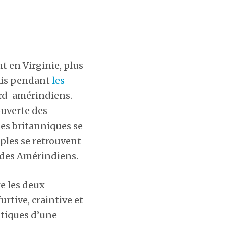
t en Virginie, plus
ais pendant
les
rd-amérindiens.
ouverte des
es britanniques se
uples se retrouvent
l des Amérindiens.
e les deux
rtive, craintive et
stiques d’une