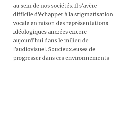
au sein de nos sociétés. Il s’avère
difficile d’échapper à la stigmatisation
vocale en raison des représentations
idéologiques ancrées encore
aujourd’hui dans le milieu de
l’audiovisuel. Soucieux.euses de
progresser dans ces environnements
normalisés, les professionnels de
couleur, ou aux accents « prononcés »
tentent de jongler entre des
représentations qu’on leur assigne et
une volonté d’émancipation
linguistique, loin du langage
institutionnalisé.