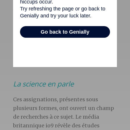
La science en parle
Ces assignations, présentes sous
plusieurs formes, ont ouvert un champ
de recherches à ce sujet. Le média
britannique io9 révèle des études