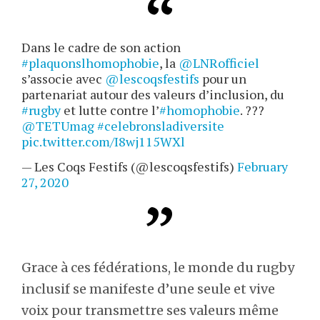
Dans le cadre de son action
#plaquonslhomophobie
, la
@LNRofficiel
s’associe avec
@lescoqsfestifs
pour un
partenariat autour des valeurs d’inclusion, du
#rugby
et lutte contre l’
#homophobie
. ??️‍?
@TETUmag
#celebronsladiversite
pic.twitter.com/I8wj115WXl
— Les Coqs Festifs (@lescoqsfestifs)
February
27, 2020
Grace à ces fédérations, le monde du rugby
inclusif se manifeste d’une seule et vive
voix pour transmettre ses valeurs même