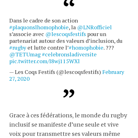
Dans le cadre de son action
#plaquonslhomophobie
, la
@LNRofficiel
s’associe avec
@lescoqsfestifs
pour un
partenariat autour des valeurs d’inclusion, du
#rugby
et lutte contre l’
#homophobie
. ??️‍?
@TETUmag
#celebronsladiversite
pic.twitter.com/I8wj115WXl
— Les Coqs Festifs (@lescoqsfestifs)
February
27, 2020
Grace à ces fédérations, le monde du rugby
inclusif se manifeste d’une seule et vive
voix pour transmettre ses valeurs même