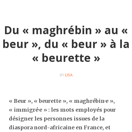
Du « maghrébin » au «
beur », du « beur » à la
« beurette »
BY
LISA
« Beur », « beurette », « maghrébin·e »,
« immigré·e » : les mots employés pour
désigner les personnes issues de la
diaspora nord-africaine en France, et