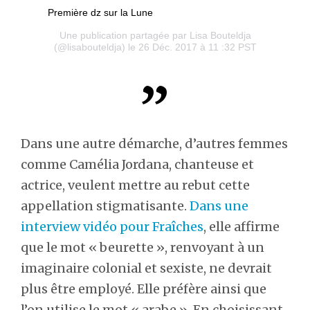
Première dz sur la Lune
Une publication partagée par
Lisa Bouteldja
(@lisabouteldja) le 26 Déc. 2017 à 11 :32 PST
Dans une autre démarche, d’autres femmes
comme Camélia Jordana, chanteuse et
actrice, veulent mettre au rebut cette
appellation stigmatisante.
Dans une
interview vidéo pour Fraîches
, elle affirme
que le mot « beurette », renvoyant à un
imaginaire colonial et sexiste, ne devrait
plus être employé. Elle préfère ainsi que
l’on utilise le mot « arabe ». En choisissant