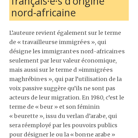
français·e·s d’origine
nord-africaine
L’auteure revient également sur le terme
de « travailleur·se immigré·e·s », qui
désigne les immigrant·e·s nord-africain·e·s
seulement par leur valeur économique,
mais aussi sur le terme d »immigré·e·s
maghrébin·e·s », qui par l’utilisation de la
voix passive suggère qu’ils ne sont pas
acteurs de leur migration. En 1980, c’est le
terme de « beur » et son féminin
« beurette », issu du verlan d’arabe, qui
sera réemployé par les pouvoirs publics
pour désigner le ou la « bon·ne arabe »