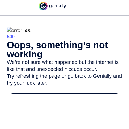
QUIZZ
Quizz vrai/faux : les
préjugés
BY
CHAMSI