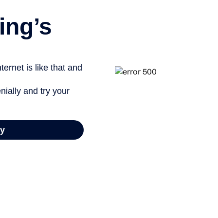
izz vrai/faux : les préju
BY
CHAMSI